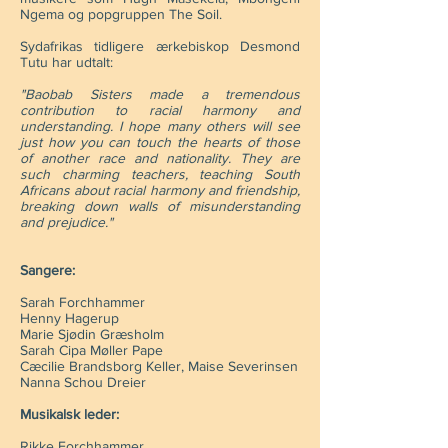
Ngema og popgruppen The Soil.
Sydafrikas tidligere ærkebiskop Desmond
Tutu har udtalt:
"Baobab Sisters made a tremendous
contribution to racial harmony and
understanding. I hope many others will see
just how you can touch the hearts of those
of another race and nationality. They are
such charming teachers, teaching South
Africans about racial harmony and friendship,
breaking down walls of misunderstanding
and prejudice."
Sangere:
Sarah Forchhammer
Henny Hagerup
Marie Sjødin Græsholm
Sarah Cipa Møller Pape
Cæcilie Brandsborg Keller, Maise Severinsen
Nanna Schou Dreier
Musikalsk leder:
Rikke Forchhammer